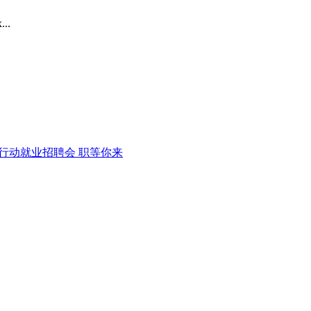
..
风行动就业招聘会 职等你来